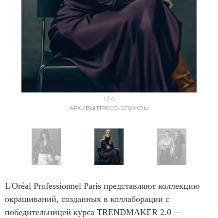
I
1 / 4
АРХИВЫ ПРЕСС-СЛУЖБЫ
t
e
m
1
o
I
f
t
L'Oréal Professionnel Paris представляют коллекцию
4
e
окрашиваний, созданных в коллаборации с
m
победительницей курса TRENDMAKER 2.0 —