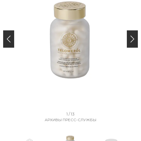
I
1 / 13
АРХИВЫ ПРЕСС-СЛУЖБЫ
t
e
m