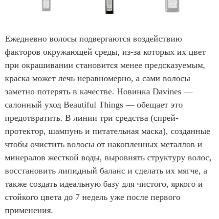
1
o
I
f
t
Ежедневно волосы подвергаются воздействию
4
e
факторов окружающей среды, из-за которых их цвет
m
при окрашивании становится менее предсказуемым,
1
краска может лечь неравномерно, а сами волосы
o
заметно потерять в качестве. Новинка Davines —
f
салонный уход Beautiful Things — обещает это
4
предотвратить. В линии три средства (спрей-
протектор, шампунь и питательная маска), созданные
чтобы очистить волосы от накопленных металлов и
минералов жесткой воды, выровнять структуру волос,
восстановить липидный баланс и сделать их мягче, а
также создать идеальную базу для чистого, яркого и
стойкого цвета до 7 недель уже после первого
применения.