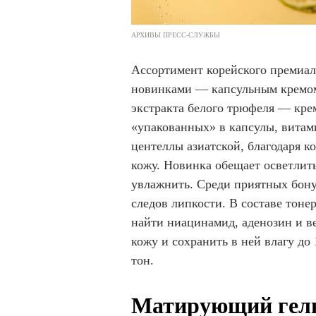
АРХИВЫ ПРЕСС-СЛУЖБЫ
Ассортимент корейского премиаль
новинками — капсульным кремо
экстракта белого трюфеля — кре
«упакованных» в капсулы, витам
центеллы азиатской, благодаря к
кожу. Новинка обещает осветлить
увлажнить. Среди приятных бону
следов липкости. В составе тон
найти ниацинамид, аденозин и в
кожу и сохранить в ней влагу до
тон.
Матирующий гель