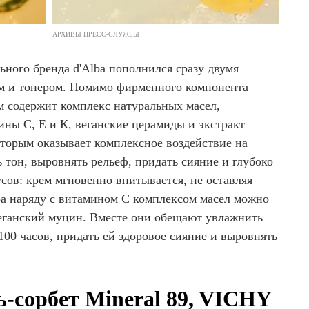
АРХИВЫ ПРЕСС-СЛУЖБЫ
ного бренда d'Alba пополнился сразу двумя
м и тонером. Помимо фирменного компонента —
м содержит комплекс натуральных масел,
ины С, Е и К, веганские церамиды и экстракт
оторым оказывает комплексное воздействие на
 тон, выровнять рельеф, придать сияние и глубоко
сов: крем мгновенно впитывается, не оставляя
ера наряду с витамином С комплексом масел можно
еганский муцин. Вместе они обещают увлажнить
 100 часов, придать ей здоровое сияние и выровнять
-сорбет Mineral 89, VICHY