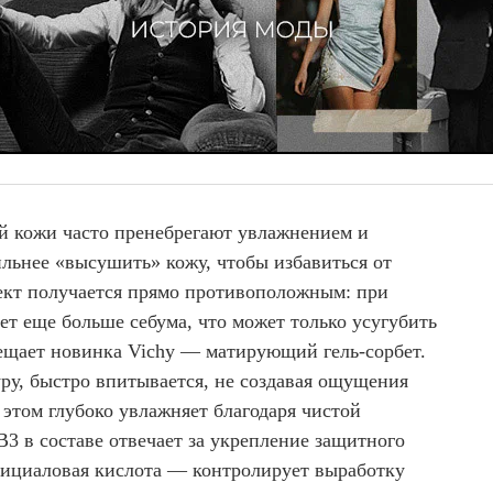
й кожи часто пренебрегают увлажнением и
ильнее «высушить» кожу, чтобы избавиться от
фект получается прямо противоположным: при
т еще больше себума, что может только усугубить
ещает новинка Vichy — матирующий гель-сорбет.
ру, быстро впитывается, не создавая ощущения
этом глубоко увлажняет благодаря чистой
3 в составе отвечает за укрепление защитного
алициаловая кислота — контролирует выработку