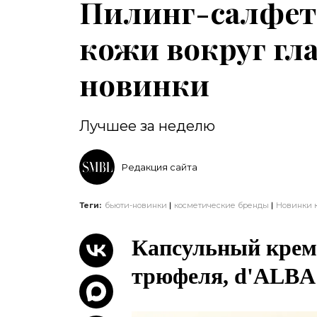
Пилинг-салфетк
кожи вокруг гла
новинки
Лучшее за неделю
Редакция сайта
Теги:
бьюти-новинки
косметические бренды
Новинки 
Капсульный крем 
трюфеля, d'ALBA