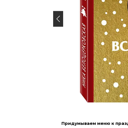
I
Придумываем меню к праз
t