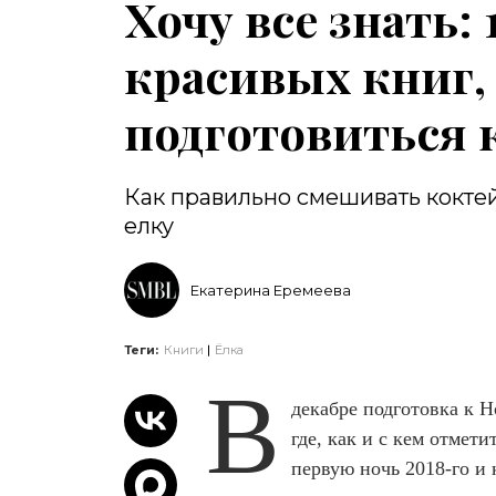
Хочу все знать:
красивых книг,
подготовиться 
Как правильно смешивать коктей
елку
Екатерина Еремеева
Теги:
Книги
Ёлка
В
декабре подготовка к 
где, как и с кем отмети
первую ночь 2018-го и 