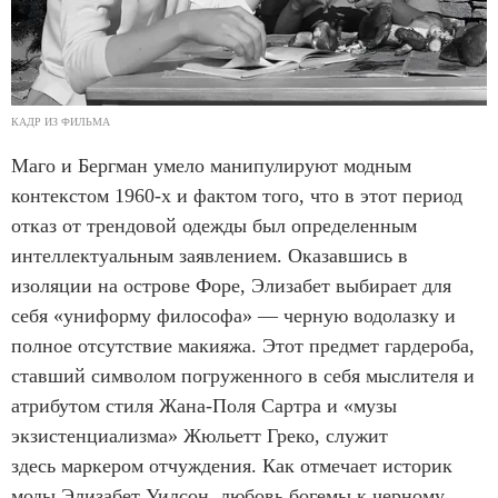
КАДР ИЗ ФИЛЬМА
Маго и Бергман умело манипулируют модным
контекстом 1960-х и фактом того, что в этот период
отказ от трендовой одежды был определенным
интеллектуальным заявлением. Оказавшись в
изоляции на острове Форе, Элизабет выбирает для
себя «униформу философа» — черную водолазку и
полное отсутствие макияжа. Этот предмет гардероба,
ставший символом погруженного в себя мыслителя и
атрибутом стиля Жана-Поля Сартра и «музы
экзистенциализма» Жюльетт Греко, служит
здесь маркером отчуждения. Как отмечает историк
моды Элизабет Уилсон, любовь богемы к черному