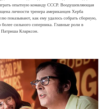
быграть опытную команду СССР. Воодушевляющая
ящена личности тренера американцев Херба
елю показывают, как ему удалось собрать сборную,
о более сильного соперника. Главные роли в
и Патриша Кларксон.