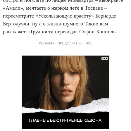
бистро и погулять по лицам Монмартра – выбирайте
«Амели», мечтаете о жарком лете в Тоскане –
пересмотрите «Ускользающую красоту» Бернардо
Бертолуччи, ну а о жизни шумного Токио вам
расскажет «Трудности перевода» Софии Копполы.
РЕКЛАМА – ПРОДОЛЖЕНИЕ НИЖЕ