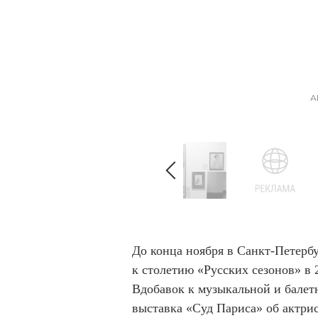
I
А
t
e
m
1
o
f
8
I
t
До конца ноября в Санкт-Петерб
e
к столетию «Русских сезонов» в 
m
Вдобавок к музыкальной и балет
1
выставка «Суд Париса» об актрис
o