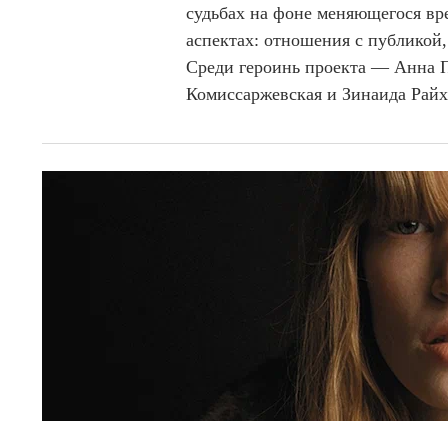
судьбах на фоне меняющегося вр
f
аспектах: отношения с публикой,
8
Среди героинь проекта — Анна П
Комиссаржевская и Зинаида Райх