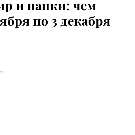
ир и панки: чем
оября по 3 декабря
рг