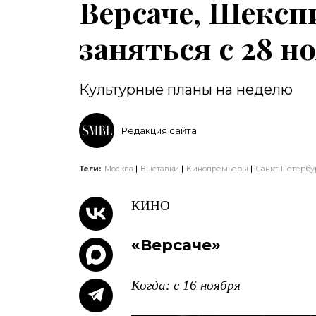
Версаче, Шексп
заняться с 28 н
Культурные планы на неделю
Редакция сайта
Теги:
Москва
Выставки
Кинопремьеры
Санкт-Петербу
КИНО
«Версаче»
Когда: с 16 ноября