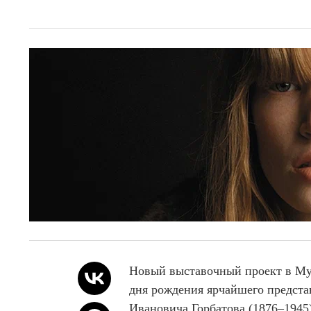
I
4
t
e
m
1
o
f
4
Новый выставочный проект в Му
дня рождения ярчайшего предста
Ивановича Горбатова (1876–1945