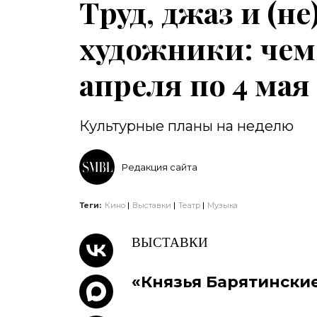
Труд, джаз и (н
художники: чем 
апреля по 4 мая
Культурные планы на неделю
Редакция сайта
Теги:
Кино
Выставки
Театр
Музыка
ВЫСТАВКИ
«Князья Барятинские