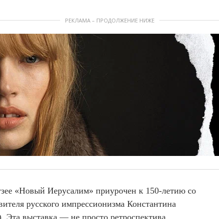
РЕКЛАМА – ПРОДОЛЖЕНИЕ НИЖЕ
зее «Новый Иерусалим» приурочен к 150-летию со
вителя русского импрессионизма Константина
). Эта выставка — не просто ретроспектива